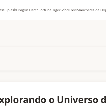
ass Splash
Dragon Hatch
Fortune Tiger
Sobre nós
Manchetes de Ho
xplorando o Universo 