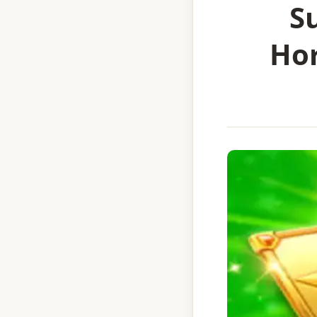
S
Hor