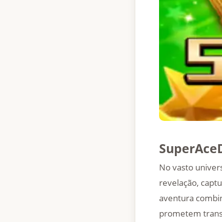
SuperAceD
No vasto univers
revelação, captu
aventura combin
prometem transf