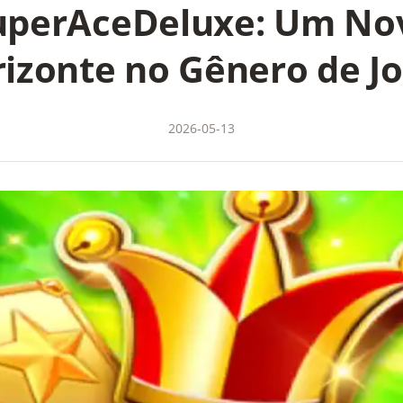
uperAceDeluxe: Um No
izonte no Gênero de J
2026-05-13