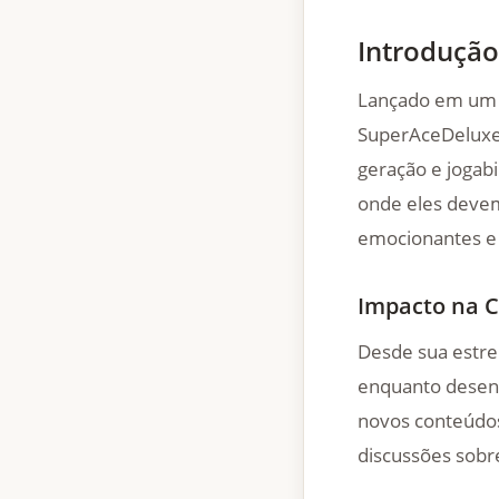
Introduçã
Lançado em um p
SuperAceDeluxe 
geração e jogabi
onde eles devem
emocionantes e
Impacto na 
Desde sua estre
enquanto desenv
novos conteúdo
discussões sobre