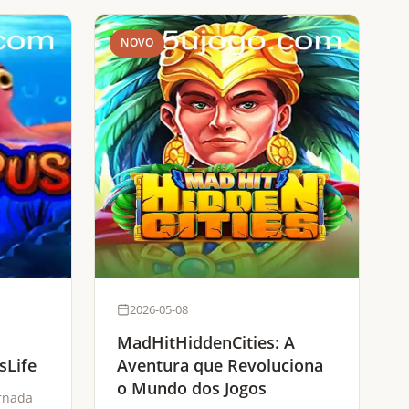
NOVO
2026-05-08
MadHitHiddenCities: A
sLife
Aventura que Revoluciona
o Mundo dos Jogos
rnada