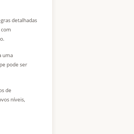
gras detalhadas
o com
o.
da uma
pe pode ser
os de
vos níveis,