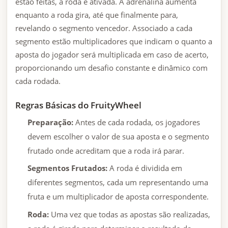
estão feitas, a roda é ativada. A adrenalina aumenta
enquanto a roda gira, até que finalmente para,
revelando o segmento vencedor. Associado a cada
segmento estão multiplicadores que indicam o quanto a
aposta do jogador será multiplicada em caso de acerto,
proporcionando um desafio constante e dinâmico com
cada rodada.
Regras Básicas do FruityWheel
Preparação:
Antes de cada rodada, os jogadores
devem escolher o valor de sua aposta e o segmento
frutado onde acreditam que a roda irá parar.
Segmentos Frutados:
A roda é dividida em
diferentes segmentos, cada um representando uma
fruta e um multiplicador de aposta correspondente.
Roda:
Uma vez que todas as apostas são realizadas,