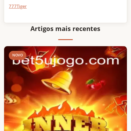
777Tiger
Artigos mais recentes
NOVO