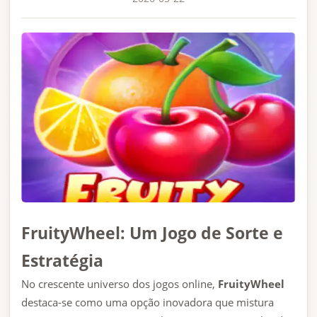
FruityWheel: Um Jogo de Sorte e
Estratégia
No crescente universo dos jogos online,
FruityWheel
destaca-se como uma opção inovadora que mistura